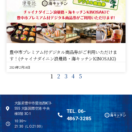
豊中市プレミアム付デジタル商品券がご利用いただけま
す！(チャイナダイニン浪曼路・海キッチンKINOSAKI)
2024年2月14日
1
2
3
4
5
大阪府豊中市螢池西町3-
555 大阪国際空港 中央
TEL. 06-
棟3階 3C-1
4867-3285
10:30〜
21:30（L.O.21:00）