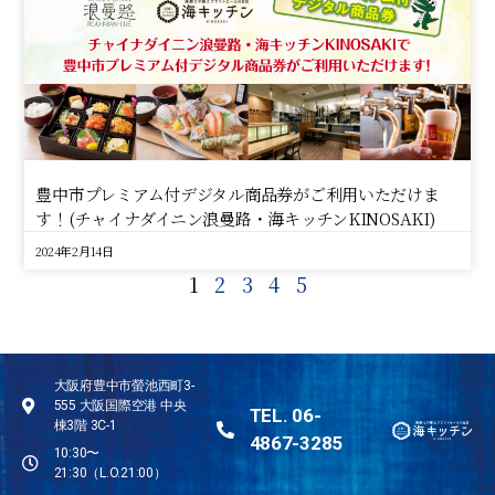
豊中市プレミアム付デジタル商品券がご利用いただけま
す！(チャイナダイニン浪曼路・海キッチンKINOSAKI)
2024年2月14日
1
2
3
4
5
大阪府豊中市螢池西町3-
555 大阪国際空港 中央
TEL. 06-
棟3階 3C-1
4867-3285
10:30〜
21:30（L.O.21:00）