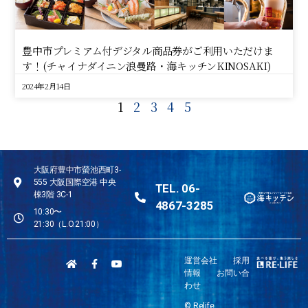
豊中市プレミアム付デジタル商品券がご利用いただけま
す！(チャイナダイニン浪曼路・海キッチンKINOSAKI)
2024年2月14日
1
2
3
4
5
大阪府豊中市螢池西町3-
555 大阪国際空港 中央
TEL. 06-
棟3階 3C-1
4867-3285
10:30〜
21:30（L.O.21:00）
運営会社
採用
情報
お問い合
わせ
© Relife