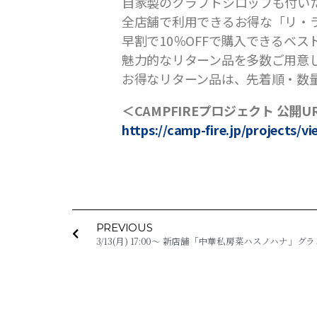
自家製のクラフトシロップも付い
全店舗で利用できるお得な「リ・
早割で10％OFFで購入できるベ
魅力的なリターン品を多数ご用意
お得なリターン品は、先着順・数
＜CAMPFIREプロジェクト 公開U
https://camp-fire.jp/projects/v
PREVIOUS
3/13(月) 17:00〜 新店舗「中華私房菜ハスノハナ」