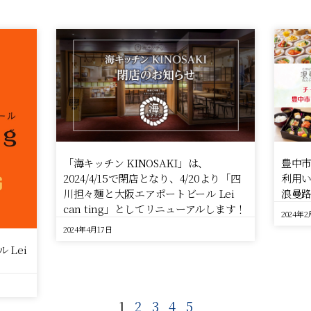
「海キッチン KINOSAKI」は、
豊中
2024/4/15で閉店となり、4/20より「四
利用い
川担々麺と大阪エアポートビール Lei
浪曼路
can ting」としてリニューアルします！
2024年2
2024年4月17日
Lei
1
2
3
4
5