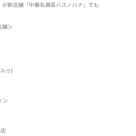
」が新店舗「中華私房菜ハスノハナ」でも
。
店舗＞
ルゥ)
ィン
港店