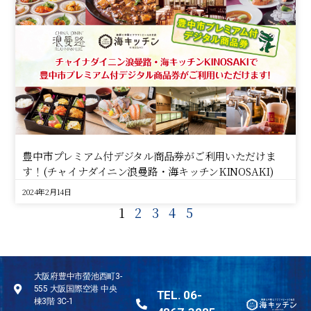
豊中市プレミアム付デジタル商品券がご利用いただけま
す！(チャイナダイニン浪曼路・海キッチンKINOSAKI)
2024年2月14日
1
2
3
4
5
大阪府豊中市螢池西町3-
555 大阪国際空港 中央
TEL. 06-
棟3階 3C-1